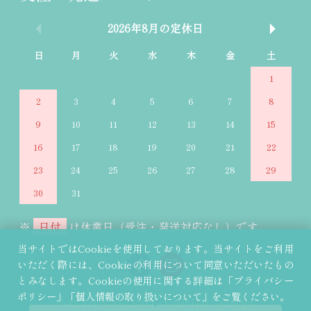
2026年8月の定休日
日
月
火
水
木
金
土
1
2
3
4
5
6
7
8
9
10
11
12
13
14
15
1
16
17
18
19
20
21
22
2
23
24
25
26
27
28
29
2
30
31
※
日付
は休業日（受注・発送対応なし）です。
当サイトではCookieを使用しております。当サイトをご利用
いただく際には、Cookieの利用について同意いただいたもの
とみなします。Cookieの使用に関する詳細は「プライバシー
ポリシー」「個人情報の取り扱いについて」をご覧ください。
NEAR Co.,Ltd. Online shop.