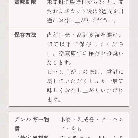
賞味期限
未開封で製造日から2ヶ月。開
封およびカット後は2週間を目
途にお召し上がりください。
保存方法
直射日光・高温多湿を避け、
15℃以下で保存してくださ
い。冷蔵庫での保存を推奨い
たします。
お召し上がりの際は、常温に
戻していただくとより一層美
味しくお召し上がりいただけ
ます。
アレルギー物
小麦・乳成分・アーモン
質
ド・もも
（特定原材料
※本製品は、卵・くる