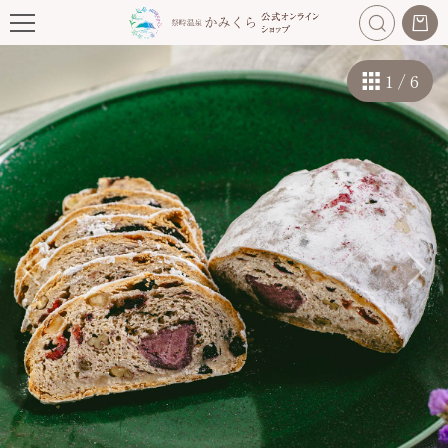
1
/
6